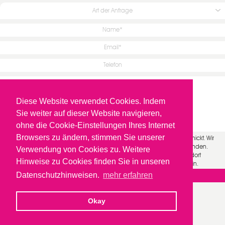
Art der Anfrage
Diese Website verwendet Cookies. Indem
Sie weiter auf dieser Website navigieren,
ohne die Cookie-Einstellungen Ihres Internet
Browsers zu ändern, stimmen Sie unserer
Ihre Anfrage wird verschlüsselt per https an unseren Server geschickt. Wir
werden Ihre Angaben nur zur Beantwortung Ihrer Anfrage verwenden.
Verwendung von Cookies zu. Weitere
Ich akzeptiere die
Datenschutzbedingungen
und willige in die dort
Hinweise zu Cookies finden Sie in unseren
dargestellte Verarbeitung meiner personenbezogenen Daten ein.
Datenschutzhinweisen.
mehr erfahren
Okay