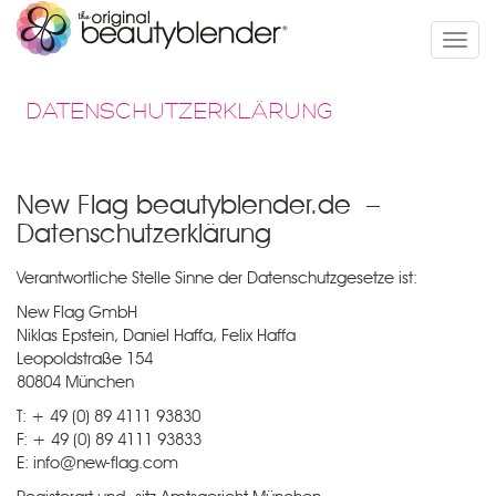
Toggle
naviga
DATENSCHUTZERKLÄRUNG
New Flag beautyblender.de –
Datenschutz­erklärung
Verantwortliche Stelle Sinne der Datenschutzgesetze ist:
New Flag GmbH
Niklas Epstein, Daniel Haffa, Felix Haffa
Leopoldstraße 154
80804 München
T: + 49 (0) 89 4111 93830
F: + 49 (0) 89 4111 93833
E: info@new-flag.com